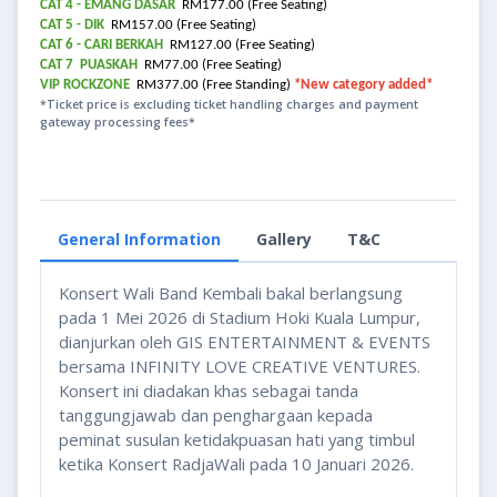
CAT 4 - EMANG DASAR
RM177.00 (Free Seating)
CAT 5 - DIK
RM157.00 (Free Seating)
CAT 6 - CARI BERKAH
RM127.00 (Free Seating)
CAT 7 PUASKAH
RM77.00 (Free Seating)
VIP ROCKZONE
RM377.00 (Free Standing)
*New category added*
*Ticket price is excluding ticket handling charges and payment
gateway processing fees*
General Information
Gallery
T&C
Konsert Wali Band Kembali bakal berlangsung
pada 1 Mei 2026 di Stadium Hoki Kuala Lumpur,
dianjurkan oleh GIS ENTERTAINMENT & EVENTS
bersama INFINITY LOVE CREATIVE VENTURES.
Konsert ini diadakan khas sebagai tanda
tanggungjawab dan penghargaan kepada
peminat susulan ketidakpuasan hati yang timbul
ketika Konsert RadjaWali pada 10 Januari 2026.